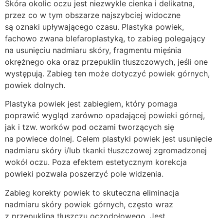
Skóra okolic oczu jest niezwykle cienka i delikatna,
przez co w tym obszarze najszybciej widoczne
są oznaki upływającego czasu. Plastyka powiek,
fachowo zwana blefaroplastyką, to zabieg polegający
na usunięciu nadmiaru skóry, fragmentu mięśnia
okrężnego oka oraz przepuklin tłuszczowych, jeśli one
występują. Zabieg ten może dotyczyć powiek górnych,
powiek dolnych.
Plastyka powiek jest zabiegiem, który pomaga
poprawić wygląd zarówno opadającej powieki górnej,
jak i tzw. worków pod oczami tworzących się
na powiece dolnej. Celem plastyki powiek jest usunięcie
nadmiaru skóry i/lub tkanki tłuszczowej zgromadzonej
wokół oczu. Poza efektem estetycznym korekcja
powieki pozwala poszerzyć pole widzenia.
Zabieg korekty powiek to skuteczna eliminacja
nadmiaru skóry powiek górnych, często wraz
z przepukliną tłuszczu oczodołowego. Jest