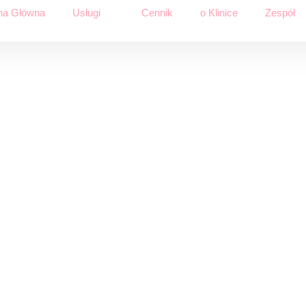
na Główna
Usługi
Cennik
o Klinice
Zespół
irurgia Plastyc