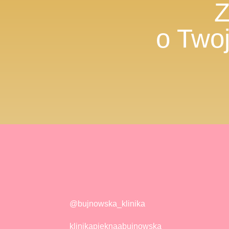
Z
o Two
@bujnowska_klinika
klinikapieknaabujnowska