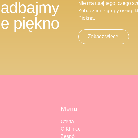
adbajmy
Nie ma tutaj tego, czego s
Zobacz inne grupy usług, kt
je piękno
Piękna.
Zobacz więcej
Menu
Oferta
O Klinice
Zespół