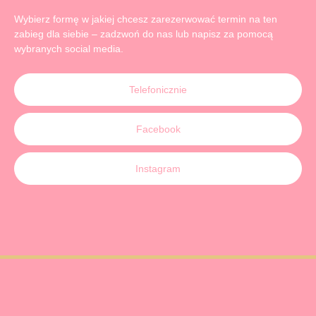
Wybierz formę w jakiej chcesz zarezerwować termin na ten
zabieg dla siebie – zadzwoń do nas lub napisz za pomocą
wybranych social media.
Telefonicznie
Facebook
Instagram