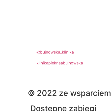
@bujnowska_klinika
klinikapieknaabujnowska
© 2022 ze wsparciem:
Dostępne zabiegi