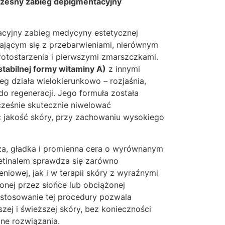
czesny zabieg depigmentacyjny
wacyjny zabieg medycyny estetycznej
ącym się z przebarwieniami, nierównym
fotostarzenia i pierwszymi zmarszczkami.
(stabilnej formy witaminy A)
z innymi
g działa wielokierunkowo – rozjaśnia,
do regeneracji. Jego formuła została
ześnie skutecznie niwelować
ć jakość skóry, przy zachowaniu wysokiego
jsza, gładka i promienna cera o wyrównanym
retinalem sprawdza się zarówno
eniowej, jak i w terapii skóry z wyraźnymi
onej przez słońce lub obciążonej
 stosowanie tej procedury pozwala
zej i świeższej skóry, bez konieczności
jne rozwiązania.