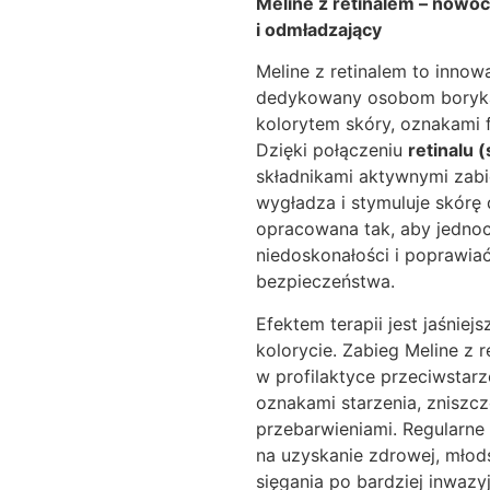
Meline z retinalem – nowo
i odmładzający
Meline z retinalem to inno
dedykowany osobom borykaj
kolorytem skóry, oznakami 
Dzięki połączeniu
retinalu 
składnikami aktywnymi zabie
wygładza i stymuluje skórę 
opracowana tak, aby jednoc
niedoskonałości i poprawia
bezpieczeństwa.
Efektem terapii jest jaśnie
kolorycie. Zabieg Meline z 
w profilaktyce przeciwstarz
oznakami starzenia, zniszcz
przebarwieniami. Regularne
na uzyskanie zdrowej, młods
sięgania po bardziej inwazy