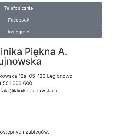
Telefonicznie
Facebook
Instagram
linika Piękna A.
ujnowska
kowska 12a, 05-120 Legionowo
 501 238 600
takt@klinikabujnowska.pl
dostępnych zabiegów.